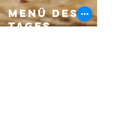
Menü des
Tages
Grune
Salat +
Pasta
Nach Walh