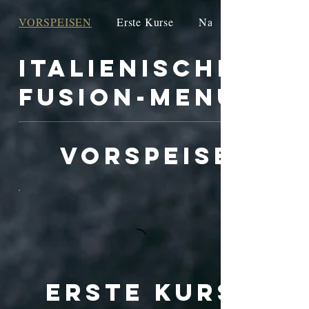
VORSPEISEN
Erste Kurse
Nachspeisen
Italienisches
Fusion-Menü
VORSPEISEN
Erste Kurse